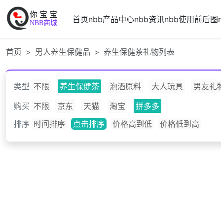
你宝宝
首页
nbb产品中心
nbb资讯
nbb使用前后图
NBB商城
首页
男人养生保健品
养生保健茶礼物列表
类型
不限
养生保健茶
泡酒原料
大人玩具
男友礼
购买
不限
京东
天猫
淘宝
拼多多
排序
时间排序
点击排序
价格高到低
价格低到高