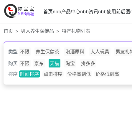
你宝宝
首页
nbb产品中心
nbb资讯
nbb使用前后图
NBB商城
首页
男人养生保健品
特产礼物列表
类型
不限
养生保健茶
泡酒原料
大人玩具
男友礼
购买
不限
京东
天猫
淘宝
拼多多
排序
时间排序
点击排序
价格高到低
价格低到高